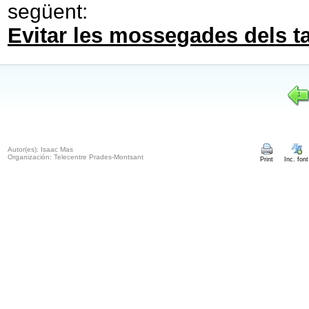
següent:
Evitar les mossegades dels t
1
Autor(es): Isaac Mas
Organización: Telecentre Prades-Montsant
Print
Inc. font